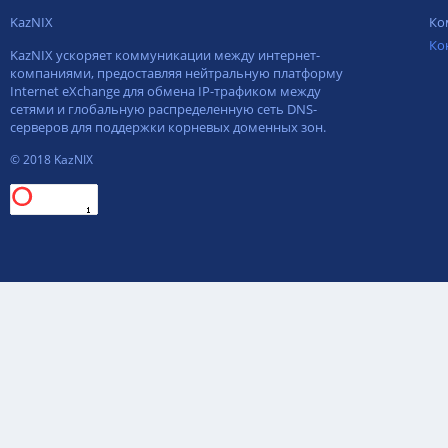
KazNIX
Ко
Ко
KazNIX ускоряет коммуникации между интернет-
компаниями, предоставляя нейтральную платформу
Internet eXchange для обмена IP-трафиком между
сетями и глобальную распределенную сеть DNS-
серверов для поддержки корневых доменных зон.
© 2018 KazNIX